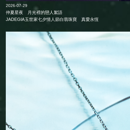
2026-07-29
仲夏星夜 月光裡的戀人絮語
JADEGIA玉世家七夕情人節白翡珠寶 真愛永恆