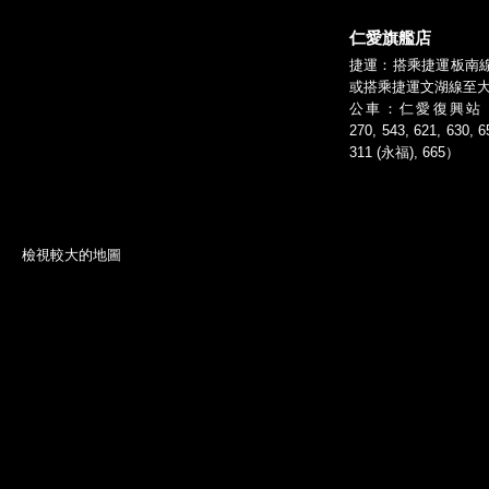
仁愛旗艦店
捷運：搭乘捷運板南
或搭乘捷運文湖線至
公車：仁愛復興站（公車
270, 543, 621, 630, 6
311 (永福), 665）
檢視較大的地圖