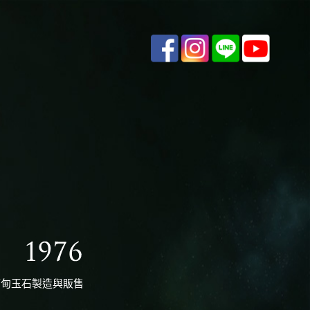
緬甸玉石製造與販售